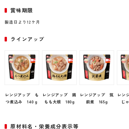
賞味期限
製造日より12ケ月
ラインアップ
レンジアップ も
レンジアップ 鶏
レンジアップ 筑
レン
つ煮込み 140ｇ
もも大根 180g
前煮 165g
じゃ
原材料名・栄養成分表示等