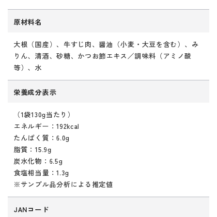
原材料名
大根（国産）、牛すじ肉、醤油（小麦・大豆を含む）、み
りん、清酒、砂糖、かつお節エキス／調味料（アミノ酸
等）、水
栄養成分表示
（1袋130g当たり）
エネルギー：192kcal
たんぱく質：6.0g
脂質：15.9g
炭水化物：6.5g
食塩相当量：1.3g
※サンプル品分析による推定値
JANコード