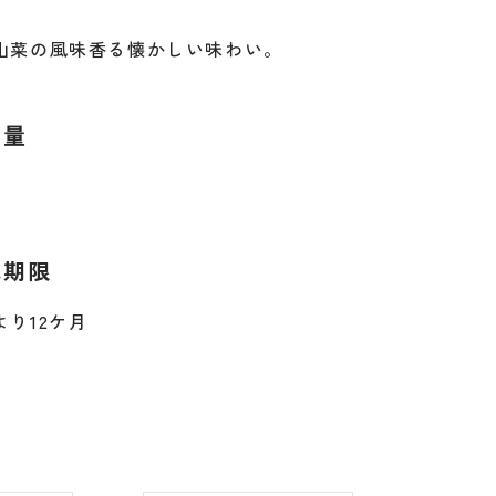
山菜の風味香る懐かしい味わい。
容量
味期限
より12ケ月