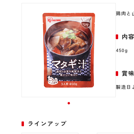
鶏肉と
内
450g
賞
製造日
ラインアップ