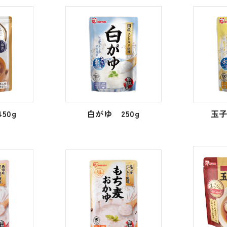
50g
白がゆ 250g
玉子