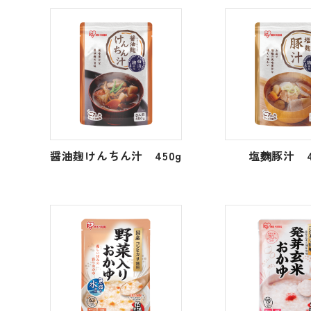
醤油麹けんちん汁 450g
塩麴豚汁 4