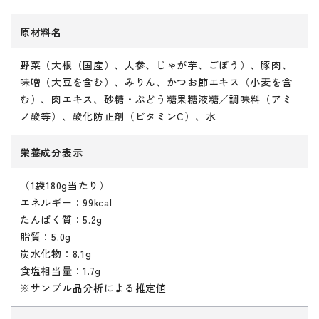
原材料名
野菜（大根（国産）、人参、じゃが芋、ごぼう）、豚肉、
味噌（大豆を含む）、みりん、かつお節エキス（小麦を含
む）、肉エキス、砂糖・ぶどう糖果糖液糖／調味料（アミ
ノ酸等）、酸化防止剤（ビタミンC）、水
栄養成分表示
（1袋180g当たり）
エネルギー：99kcal
たんぱく質：5.2g
脂質：5.0g
炭水化物：8.1g
食塩相当量：1.7g
※サンプル品分析による推定値