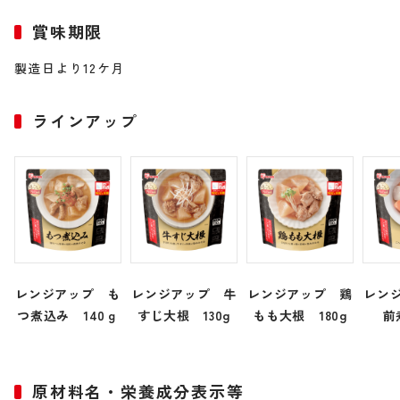
賞味期限
製造日より12ケ月
ラインアップ
レンジアップ も
レンジアップ 牛
レンジアップ 鶏
レン
つ煮込み 140ｇ
すじ大根 130g
もも大根 180g
前
原材料名・栄養成分表示等