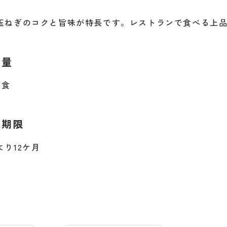
玉ねぎのコクと旨味が特長です。レストランで食べる上
容量
4食
味期限
より12ケ月