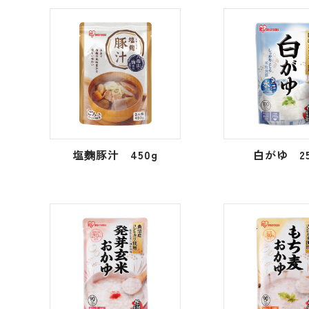
塩麴豚汁 450g
白がゆ 25