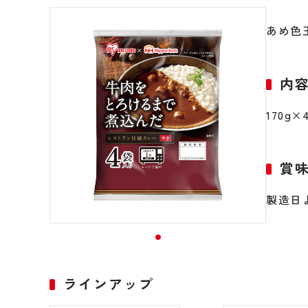
あめ色
内
170g×
賞
製造日
ラインアップ