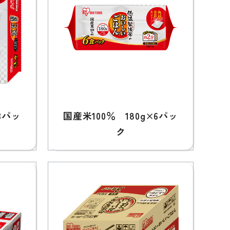
3パッ
国産米100％ 180g×6パッ
ク