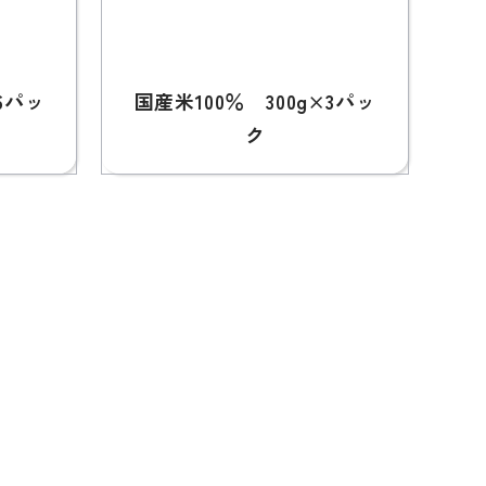
6パッ
国産米100％ 300g×3パッ
ク