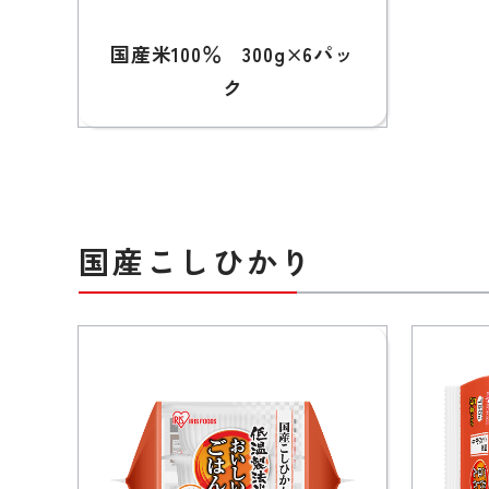
国産米100％ 300g×6パッ
ク
国産こしひかり