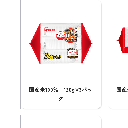
国産米100％ 120g×3パッ
国産
ク