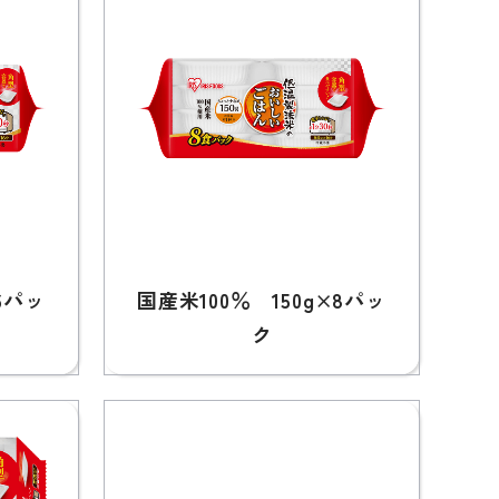
6パッ
国産米100％ 150g×8パッ
ク