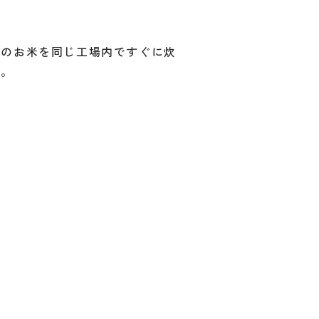
後のお米を同じ工場内ですぐに炊
に。