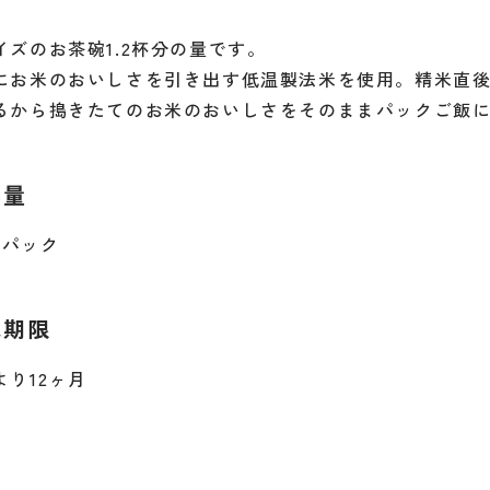
イズのお茶碗1.2杯分の量です。
にお米のおいしさを引き出す低温製法米を使用。精米直
るから搗きたてのお米のおいしさをそのままパックご飯
容量
×6パック
味期限
より12ヶ月