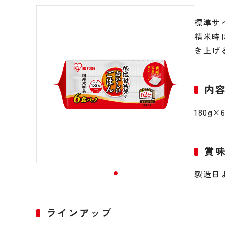
標準サ
精米時
き上げ
内
180g
賞
製造日
ラインアップ