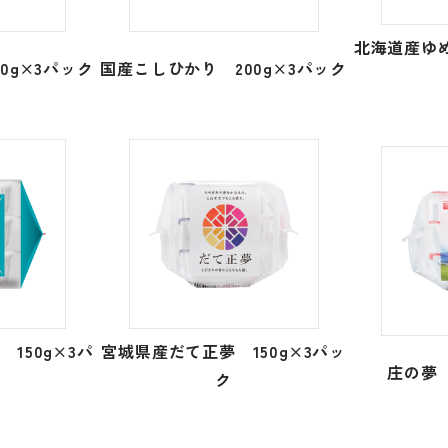
北海道産ゆめ
0g×3パック
国産こしひかり 200g×3パック
150g×3パ
宮城県産だて正夢 150g×3パッ
庄の夢 
ク