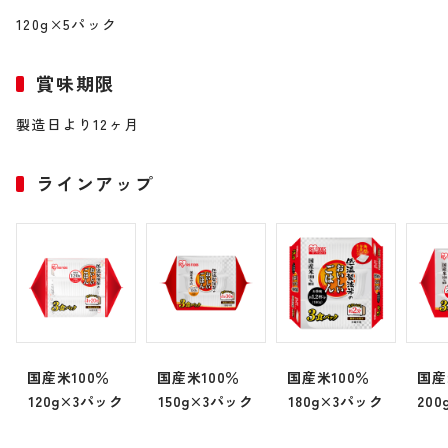
120g×5パック
賞味期限
製造日より12ヶ月
ラインアップ
国産米100％
国産米100％
国産米100％
国産
120g×3パック
150g×3パック
180g×3パック
20