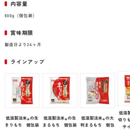
内容量
800g（個包装）
賞味期限
製造日より24ヶ月
ラインアップ
低温
低温製法米
の生
低温製法米
の生
低温製法米
の大
切り
®
®
®
きりもち 個包装
まるもち 個包装
判まるもち 個包
サ