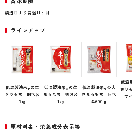
賞味期限
製造日より常温11ヶ月
ラインアップ
低温
低温製法米
の生
低温製法米
の生
低温製法米
の大
切り
®
®
®
きりもち 個包装
まるもち 個包装
判まるもち 個包
サ
1kg
1kg
装600ｇ
原材料名・栄養成分表示等