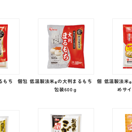
るもち 個包
低温製法米
の大判まるもち 個
低温製法米
®
®
包装600ｇ
めサイ