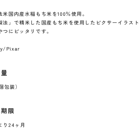
法米国内産水稲もち米を100％使用。
製法」で精米した国産もち米を使用したピクサーイラス
やつにピッタリです。
y/Pixar
容量
（個包装）
味期限
より24ヶ月