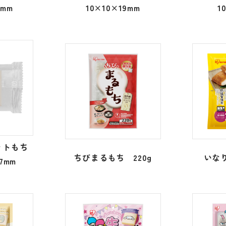
8mm
10×10×19mm
1
ットもち
ちびまるもち 220g
いな
.7mm