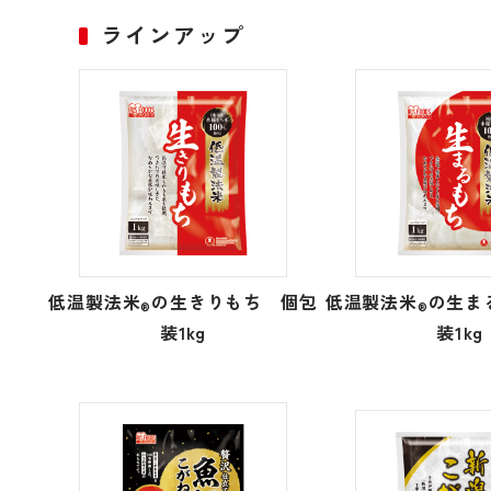
ラインアップ
低温製法米
の生きりもち 個包
低温製法米
の生ま
®
®
装1kg
装1kg