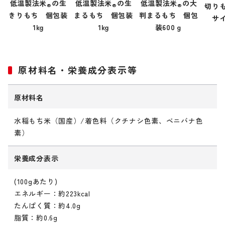
低温製法米
の生
低温製法米
の生
低温製法米
の大
切り
®
®
®
きりもち 個包装
まるもち 個包装
判まるもち 個包
サ
1kg
1kg
装600ｇ
原材料名・栄養成分表示等
原材料名
水稲もち米（国産）/着色料（クチナシ色素、ベニバナ色
素）
栄養成分表示
(100gあたり)
エネルギー：約223kcal
たんぱく質：約4.0g
脂質：約0.6g