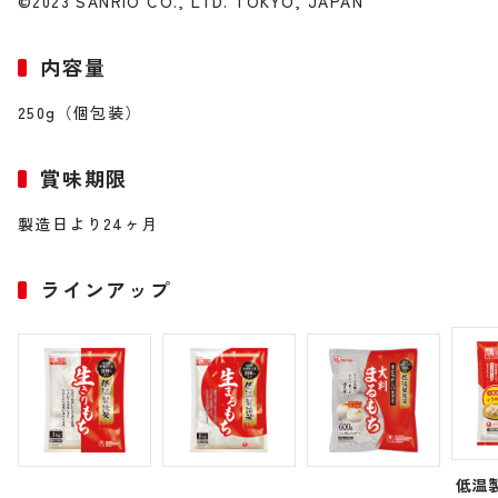
©2023 SANRIO CO., LTD. TOKYO, JAPAN
内容量
250g（個包装）
賞味期限
製造日より24ヶ月
ラインアップ
低温