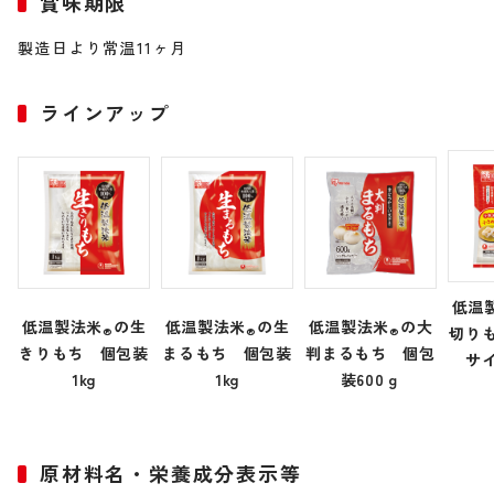
賞味期限
製造日より常温11ヶ月
ラインアップ
低温
低温製法米
の生
低温製法米
の生
低温製法米
の大
切り
®
®
®
きりもち 個包装
まるもち 個包装
判まるもち 個包
サ
1kg
1kg
装600ｇ
原材料名・栄養成分表示等