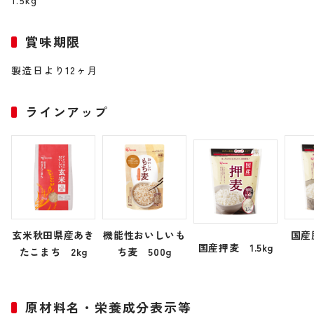
1.5kg
賞味期限
製造日より12ヶ月
ラインアップ
玄米秋田県産あき
機能性おいしいも
国
国産押麦 1.5kg
たこまち 2kg
ち麦 500g
原材料名・栄養成分表示等