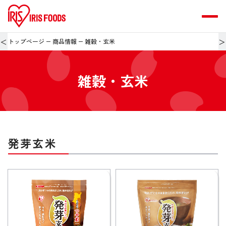
＜
＞
トップページ
商品情報
雑穀・玄米
雑穀・玄米
発芽玄米