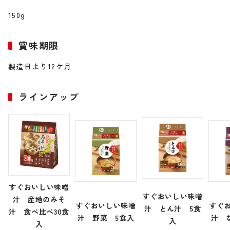
150g
賞味期限
製造日より12ケ月
ラインアップ
すぐおいしい味噌
すぐおいしい味噌
汁 産地のみそ
すぐおいしい味噌
すぐ
汁 とん汁 5食
汁 食べ比べ30食
汁 野菜 5食入
汁 
入
入