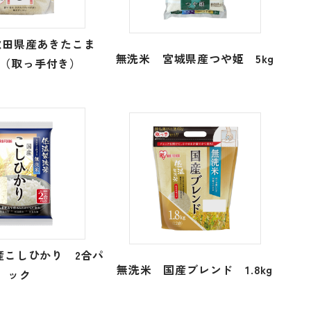
秋田県産あきたこま
無洗米 宮城県産つや姫 5kg
g（取っ手付き）
産こしひかり 2合パ
無洗米 国産ブレンド 1.8kg
ック