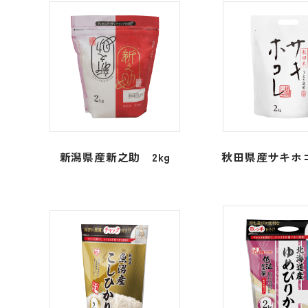
新潟県産新之助 2kg
秋田県産サキホコ