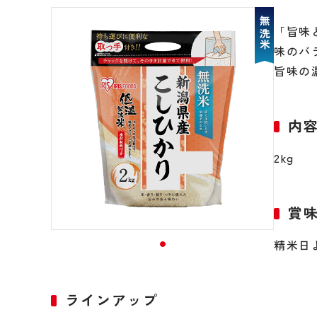
無洗米
「旨味
味のバ
旨味の
内
2kg
賞
精米日
ラインアップ