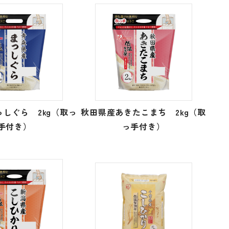
しぐら 2kg（取っ
秋田県産あきたこまち 2kg（取
手付き）
っ手付き）