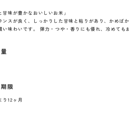
と甘味が豊かなおいしいお米」
ランスが良く、しっかりした甘味と粘りがあり、かめば
濃い味わいです。 弾力・つや・香りにも優れ、冷めても
容量
味期限
より12ヶ月