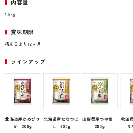
内容量
1.5kg
賞味期限
精米日より12ヶ月
ラインアップ
北海道産ゆめぴり
北海道産ななつぼ
山形県産つや姫
秋田
か 300g
し 300g
300g
ま