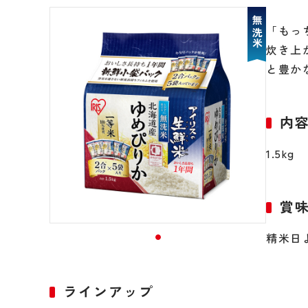
無洗米
「もっ
炊き上
と豊か
内
1.5kg
賞
精米日
ラインアップ