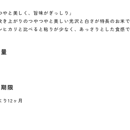
つやと美しく、旨味がぎっしり」
炊き上がりのつやつやと美しい光沢と白さが特長のお米で
シヒカリと比べると粘りが少なく、あっさりとした食感
容量
味期限
より12ヶ月