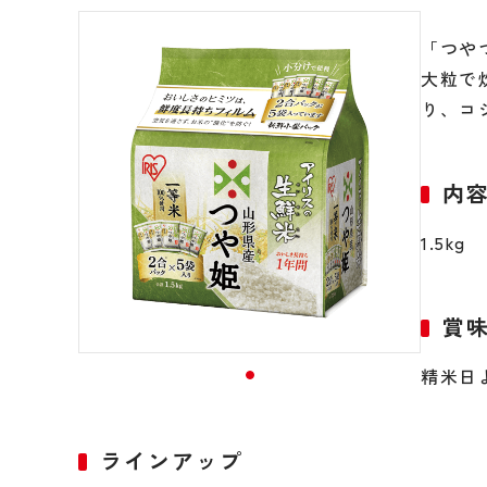
「つや
大粒で
り、コ
内
1.5kg
賞
精米日
ラインアップ