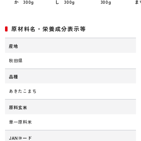
か 300g
し 300g
300g
ま
原材料名・栄養成分表示等
産地
秋田県
品種
あきたこまち
原料玄米
単一原料米
JANコード