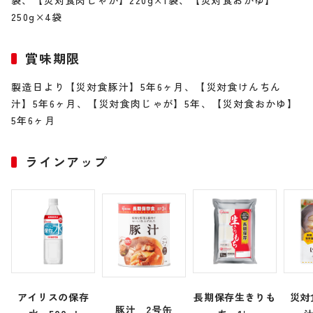
袋、【災対食肉じゃが】220g×1袋、【災対食おかゆ】
250g×4袋
賞味期限
製造日より【災対食豚汁】5年6ヶ月、【災対食けんちん
汁】5年6ヶ月、【災対食肉じゃが】5年、【災対食おかゆ】
5年6ヶ月
ラインアップ
アイリスの保存
長期保存生きりも
災対
豚汁 2号缶