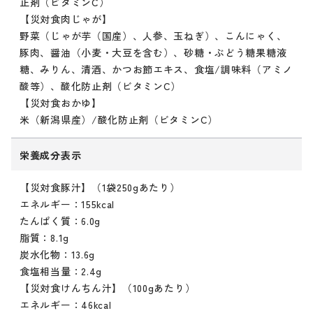
止剤（ビタミンC）
【災対食肉じゃが】
野菜（じゃが芋（国産）、人参、玉ねぎ）、こんにゃく、
豚肉、醤油（小麦・大豆を含む）、砂糖・ぶどう糖果糖液
糖、みりん、清酒、かつお節エキス、食塩/調味料（アミノ
酸等）、酸化防止剤（ビタミンC）
【災対食おかゆ】
米（新潟県産）/酸化防止剤（ビタミンC）
栄養成分表示
【災対食豚汁】（1袋250gあたり）
エネルギー：155kcal
たんぱく質：6.0g
脂質：8.1g
炭水化物：13.6g
食塩相当量：2.4g
【災対食けんちん汁】（100gあたり）
エネルギー：46kcal