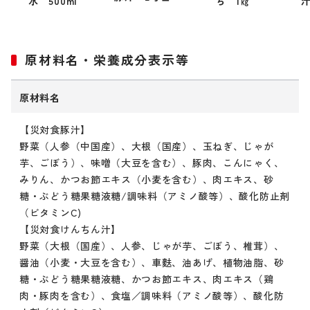
水 500ml
ち 1㎏
汁
原材料名・栄養成分表示等
原材料名
【災対食豚汁】
野菜（人参（中国産）、大根（国産）、玉ねぎ、じゃが
芋、ごぼう）、味噌（大豆を含む）、豚肉、こんにゃく、
みりん、かつお節エキス（小麦を含む）、肉エキス、砂
糖・ぶどう糖果糖液糖/調味料（アミノ酸等）、酸化防止剤
（ビタミンC)
【災対食けんちん汁】
野菜（大根（国産）、人参、じゃが芋、ごぼう、椎茸）、
醤油（小麦・大豆を含む）、車麩、油あげ、植物油脂、砂
糖・ぶどう糖果糖液糖、かつお節エキス、肉エキス（鶏
肉・豚肉を含む）、食塩／調味料（アミノ酸等）、酸化防